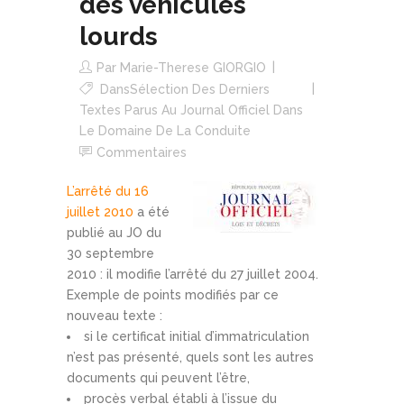
des véhicules
lourds
Par
Marie-Therese GIORGIO
Dans
Sélection Des Derniers
Textes Parus Au Journal Officiel Dans
Le Domaine De La Conduite
Commentaires
L’arrêté du 16
juillet 2010
a été
publié au JO du
30 septembre
2010 : il modifie l’arrêté du 27 juillet 2004.
Exemple de points modifiés par ce
nouveau texte :
si le certificat initial d’immatriculation
n’est pas présenté, quels sont les autres
documents qui peuvent l’être,
procès verbal établi à l’issue du