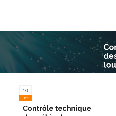
Co
des
lou
10
Oct
Contrôle technique