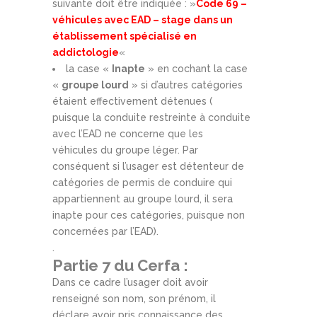
suivante doit être indiquée : »
Code 69 –
véhicules avec EAD – stage dans un
établissement spécialisé en
addictologie
«
la case «
Inapte
» en cochant la case
«
groupe lourd
» si d’autres catégories
étaient effectivement détenues (
puisque la conduite restreinte à conduite
avec l’EAD ne concerne que les
véhicules du groupe léger. Par
conséquent si l’usager est détenteur de
catégories de permis de conduire qui
appartiennent au groupe lourd, il sera
inapte pour ces catégories, puisque non
concernées par l’EAD).
.
Partie 7 du Cerfa :
Dans ce cadre l’usager doit avoir
renseigné son nom, son prénom, il
déclare avoir pris connaissance des