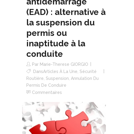
antidémarrage
(EAD) : alternative à
la suspension du
permis ou
inaptitude à la
conduite
Par
Marie-Therese GIORGIO
Dans
Articles À La Une
,
Sécurité
Routière
,
Suspension, Annulation Du
Permis De Conduire
Commentaires