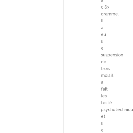
à
0.63
gramme.
Il
a
eu
u
e
suspension
de
trois
mois,il
a
fait
les
testé
psychotechniqu
et
u
e