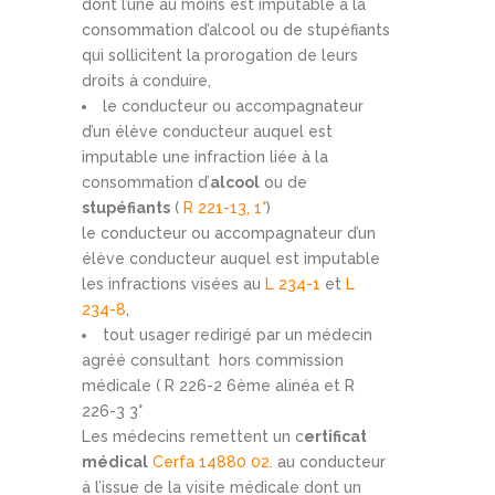
dont l’une au moins est imputable à la
consommation d’alcool ou de stupéfiants
qui sollicitent la prorogation de leurs
droits à conduire,
le conducteur ou accompagnateur
d’un élève conducteur auquel est
imputable une infraction liée à la
consommation d’
alcool
ou de
stupéfiants
(
R 221-13, 1°
)
le conducteur ou accompagnateur d’un
élève conducteur auquel est imputable
les infractions visées au
L 234-1
et
L
234-8
,
tout usager redirigé par un médecin
agréé consultant hors commission
médicale ( R 226-2 6ème alinéa et R
226-3 3°
Les médecins remettent un c
ertificat
médical
Cerfa 14880 02.
au conducteur
à l’issue de la visite médicale dont un