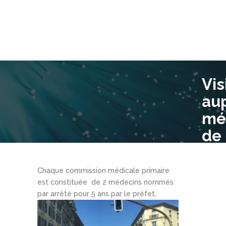
Vis
au
mé
de
mé
pe
Chaque commission médicale primaire
est constituée de 2 médecins nommés
par arrêté
pour 5 ans par le préfet,