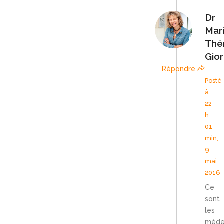
Dr
Mar
Thé
Gior
Répondre
Posté
à
22
h
01
min,
9
mai
2016
Ce
sont
les
méde