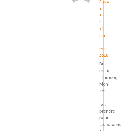
Posté
à
16
h
41
min,
4
mai
2016
Br
marie
Thérèse,
Mon
ami
c
fait
prendre
pour
alcoolémie