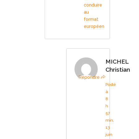
conduire
au
format
européen
MICHEL
Christian
Répondre
Posté
à
8
h
57
min,
13
juin