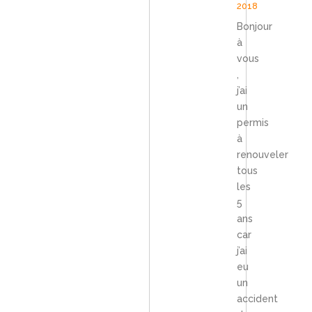
2018
Bonjour
à
vous
,
j’ai
un
permis
à
renouveler
tous
les
5
ans
car
j’ai
eu
un
accident