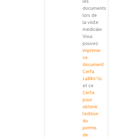
les
documents
lors de
la visite
médicale.
Vous
pouvez
imprimer
ce
document
Cerfa
14880*01
et ce
Cerfa
pour
obtenir
l’édition
du
permis
de