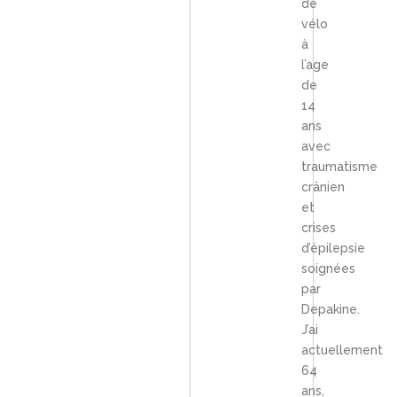
de
vélo
à
l’age
de
14
ans
avec
traumatisme
crânien
et
crises
d’épilepsie
soignées
par
Depakine.
J’ai
actuellement
64
ans,