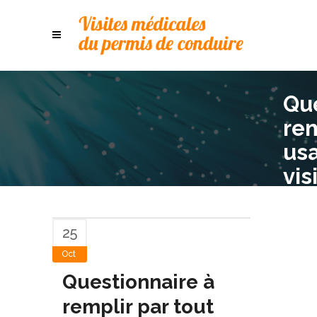
Que
rem
usa
vis
pou
co
25
Oct
Questionnaire à
remplir par tout