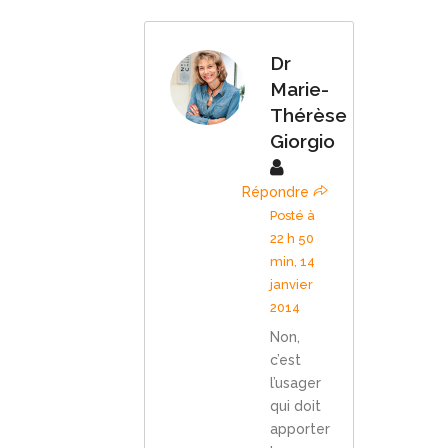
Dr
Marie-
Thérèse
Giorgio
Répondre
Posté à
22 h 50
min, 14
janvier
2014
Non,
c’est
l’usager
qui doit
apporter