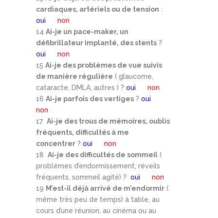
cardiaques, artériels ou de tension
:
oui
non
14
Ai-je un pace-maker, un
défibrillateur implanté, des stents
?
oui
non
15
Ai-je des problèmes de vue suivis
de manière régulière
( glaucome,
cataracte, DMLA, autres ) ?
oui
non
16
Ai-je parfois des vertiges
?
oui
non
17
Ai-je des trous de mémoires, oublis
fréquents, difficultés à me
concentrer
?
oui
non
18
Ai-je des difficultés de sommeil
(
problèmes d’endormissement, réveils
fréquents, sommeil agité) ?
oui
non
19
M’est-il déjà arrivé de m’endormir
(
même très peu de temps) à table, au
cours d’une réunion, au cinéma ou au