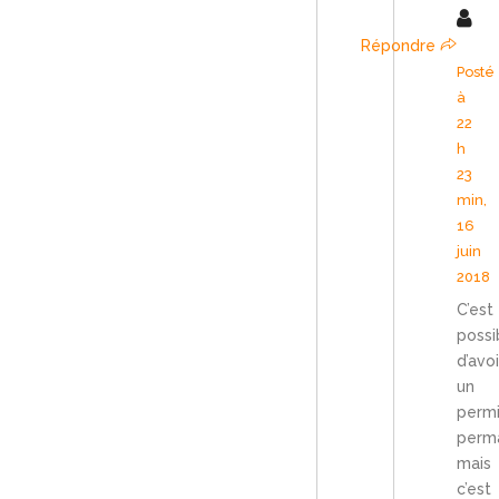
Répondre
Posté
à
22
h
23
min,
16
juin
2018
C’est
possi
d’avoi
un
perm
perm
mais
c’est