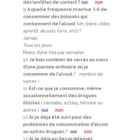
des lentilles de contact ?
oui
non
9
A quelle fréquence m’arrive t-il de
consommer des boissons qui
contiennent de l’alcool
(vin, bière, cidre,
apéritif, alcools forts, etc) ?
Jamais
Tous les jours
Moins d’une fois par semaine
10
Je bois combien de verres au cours
d’une journée ordinaire où je
consomme de l’alcool
? nombre de
verres =
11
Est-ce que je consomme, même
occasionnellement des drogues
illicites
( cannabis, ectasy, héroine ou
autres )
oui
non
12
Ai-je déjà été suivi pour des
problèmes de consommation d’alcool
ou autres drogues
?
oui
non
13
Ai-je déjà eu des problèmes