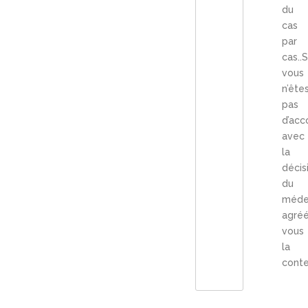
du
cas
par
cas..S
vous
n’ête
pas
d’acc
avec
la
décis
du
méde
agréé
vous
la
cont