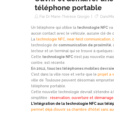
téléphone portable
Par
Dr Marie-Thérèse Giorgio
Dans
Mis
Un téléphone qui utilise la
technologie NFC
va
aucun contact avec le véhicule, aucune clé de c
La
technologie NFC, near field communication,
technologie de
communication de proximité
,
lecteur et un terminal qui se trouve à quelques
Cette
technologie NFC
n’est pas nouvelle mais
contre, est récente.
En 2012, tous les téléphones mobiles devraien
C’est dans la ville rose et verte que le
projet a 
ville de Toulouse peuvent désormais emprunter
téléphone portable.
Cette nouvelle technologie devrait s’étendre à 
simplifiée :
réservation, ouverture et démarrage 
L’intégration de la technologie NFC aux tél
permet déjà d’ouvrir sa chambre d’hôtel sans a