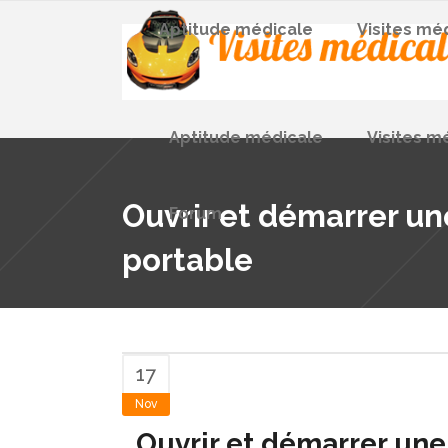
Aptitude médicale
Visites mé
Aptitude médicale
Visites m
Ouvrir et démarrer un
Forum
portable
17
Nov
Ouvrir et démarrer une