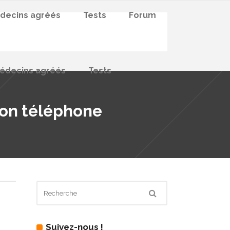
decins agréés
Tests
Forum
édecins agréés
Tests
 son téléphone
Suivez-nous !