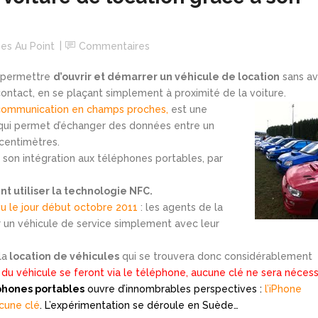
es Au Point
Commentaires
 permettre
d’ouvrir et démarrer un véhicule de location
sans av
ontact, en se plaçant simplement à proximité de la voiture.
 communication en champs proches,
est une
 qui permet d’échanger des données entre un
 centimètres.
 son intégration aux téléphones portables, par
t utiliser la technologie NFC.
vu le jour début octobre 2011
: les agents de la
 un véhicule de service simplement avec leur
la
location de véhicules
qui se trouvera donc considérablement
du véhicule se feront via le téléphone, aucune clé ne sera nécess
éphones portables
ouvre d’innombrables perspectives :
l’iPhone
ucune clé
. L’expérimentation se déroule en Suède…