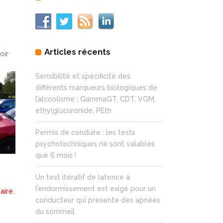
Articles récents
oir
Sensibilité et spécificité des
différents marqueurs biologiques de
l’alcoolisme : GammaGT, CDT, VGM,
éthylglucuronide, PEth
Permis de conduire : les tests
psychotechniques ne sont valables
que 6 mois !
Un test itératif de latence à
l’endormissement est exigé pour un
aire.
conducteur qui présente des apnées
du sommeil