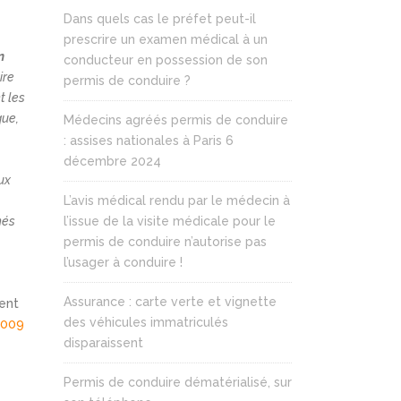
Dans quels cas le préfet peut-il
prescrire un examen médical à un
n
conducteur en possession de son
ire
permis de conduire ?
t les
que,
Médecins agréés permis de conduire
: assises nationales à Paris 6
décembre 2024
ux
L’avis médical rendu par le médecin à
nés
l’issue de la visite médicale pour le
permis de conduire n’autorise pas
l’usager à conduire !
Assurance : carte verte et vignette
ment
des véhicules immatriculés
 2009
disparaissent
Permis de conduire dématérialisé, sur