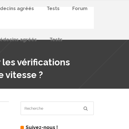
decins agréés
Tests
Forum
édecins agréés
Tests
les vérifications
e vitesse ?
Suivez-nous !