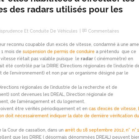
es des radars utilisés pour les
risprudence Et Conduite De Véhicules
Commentaires
ur reconnu coupable d’un excès de vitesse, condamné à une am
 1 mois de
suspension de permis de conduire
a prétendu que ce
 vitesse n’était pas valable puisque le
radar
( cinémomètre) en
it été contrôlé par la DRIRE (Directions régionales de l’industrie d
t de l’environnement) et non par un organisme désigné par le
irections régionales de l’industrie de la recherche et de
ment) sont devenues les DREAL, Direction régionale de
ment, de l’aménagement et du logement.
doivent être vérifiés périodiquement et en
cas d’excès de vitesse, 
n doit nécessairement indiquer la date de dernière vérification d
e la Cour de cassation, dans un
arrêt du 18 septembre 2012, n° n° 
ellent que les DRIRE ( désormais dénommées DREAL) peuvent bie