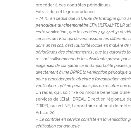
procéder à ces contrôles périodiques.
Extrait de cette jruisprudence :
«
M. X… en déduit que la DRIRE de Bretagne qui a, s
périodique du cinémomètre
LTI5 ULTRALYTE LR util
cette vérification ; que les articles 7,19,23 et 31 du
services de l’Etat qui doivent assurer les différents co
dans un tel cas, c’est l’autorité locale en matière de 
périodiques des cinémomètres ; que les autorités lo
ressort suffisamment de la subsidiarité prévue par
exigences de compétence et d’impartialité posées par 
directement à une DRIRE la vérification périodique
pour y procéder porte atteinte à l’organisation admin
vérification ; qu’il ne peut donc pas en résulter une n
Un radar, qu’il soit fixe ou mobile bénéficie d’une
services de l’Etat : DREAL, Direction régional
DRIRE), ou un LNE, Laboratoire national de métrol
Article 20
«
Le contrôle en service consiste en la vérification 
vérification est annuelle.