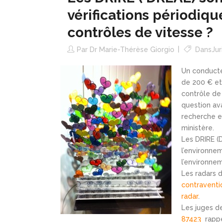
vérifications périodiqu
contrôles de vitesse ?
Par
Dr Marie-Thérèse Giorgio
Dans
Ju
Un conducte
de 200 € et
contrôle de
question ava
recherche e
ministère.
Les DRIRE (D
l’environne
l’environne
Les radars 
contraventio
radar
.
Les juges d
87423
rapp