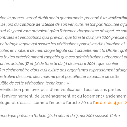
elon le procès-verbal établi par la gendarmerie, procédé à la
vérificatio
isé lors du
contrôle de vitesse
de son véhicule, n’était pas habilitée à fa
 décret du 3 mai 2001 prévoient qu’en l’absence d’organisme désigné, ce son
ntrôles et vérifications qu’il prévoit ; que l’arrêté du 4 juin 2009 précise 
métrologie légale qui assure les vérifications primitives d’installation et
cales en matière de métrologie légale sont actuellement la DRIRE ; qu’il
 les textes précédemment rappelés que ces administrations répondent a
les articles 37 et 38 de l’arrêté du 31 décembre 2001 ; que, confier
 d’un cinémomètre alors qu’il existe des organismes expressément désig
istrative des contrôles mais ne peut pas affecter la qualité de cette
ullité de cette vérification technique
; »
 vérification primitive, puis d’une vérification tous les ans par les
e de l’environnement, de l’aménagement et du logement ( ancienne
ogie et d’essais, comme l’impose l’article 20 de l’
arrêté du 4 juin
périodique prévue à l’article 30 du décret du 3 mai 2001 susvisé. Cette