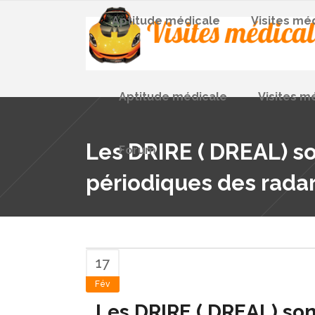
Aptitude médicale
Visites mé
Aptitude médicale
Visites m
Les DRIRE ( DREAL) son
Forum
périodiques des radars
17
Fév
Les DRIRE ( DREAL) sont