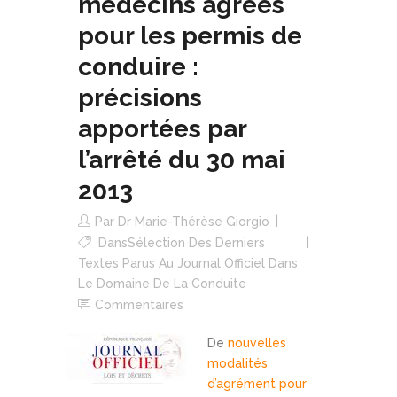
médecins agréés
pour les permis de
conduire :
précisions
apportées par
l’arrêté du 30 mai
2013
Par
Dr Marie-Thérèse Giorgio
Dans
Sélection Des Derniers
Textes Parus Au Journal Officiel Dans
Le Domaine De La Conduite
Commentaires
De
nouvelles
modalités
d’agrément pour