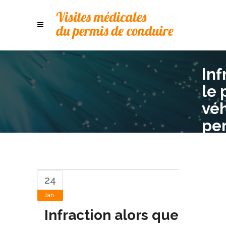
Inf
le 
véh
per
ce 
20
24
Jan
Infraction alors que