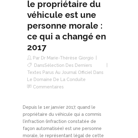
le propriétaire du
véhicule est une
personne morale :
ce qui a changé en
2017
Par
Dr Marie-Thérèse Giorgio
Dans
Sélection Des Derniers
Textes Parus Au Journal Officiel Dans
Le Domaine De La Conduite
Commentaires
Depuis le 1er janvier 2017, quand le
propriétaire du véhicule qui a commis
l’infraction (infraction constatée de
façon automatisée) est une personne
morale, le représentant légal de cette