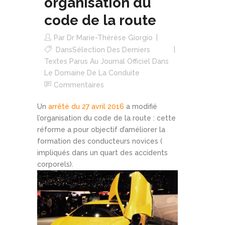
organisation du
code de la route
Par
Dr Marie-Thérèse Giorgio
Dans
Sélection Des Derniers
Textes Parus Au Journal Officiel Dans
Le Domaine De La Conduite
Commentaires
Un
arrêté du 27 avril 2016
a modifié
l’organisation du code de la route : cette
réforme a pour objectif d’améliorer la
formation des conducteurs novices (
impliqués dans un quart des accidents
corporels).