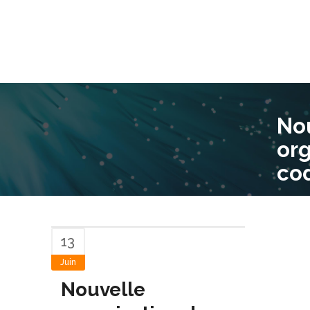
No
org
cod
13
Juin
Nouvelle