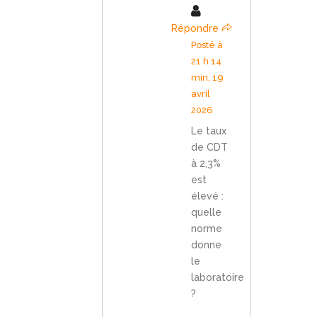
Répondre
Posté à
21 h 14
min, 19
avril
2026
Le taux
de CDT
à 2,3%
est
élevé :
quelle
norme
donne
le
laboratoire
?