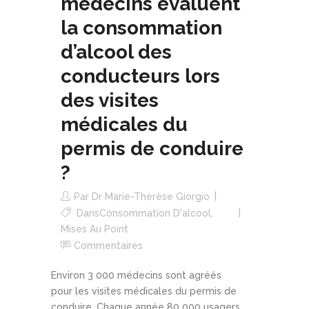
médecins évaluent
la consommation
d’alcool des
conducteurs lors
des visites
médicales du
permis de conduire
?
Par
Dr Marie-Thérèse Giorgio
Dans
Consommation D'alcool
,
Mises Au Point
Commentaires
Environ 3 000 médecins sont agréés
pour les visites médicales du permis de
conduire. Chaque année 80 000 usagers