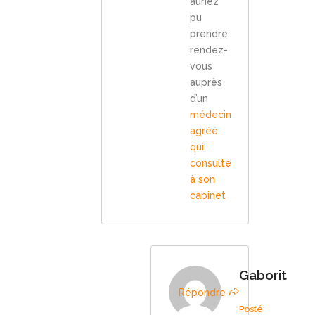
auriez
pu
prendre
rendez-
vous
auprès
d’un
médecin
agréé
qui
consulte
à son
cabinet
Gaborit
Répondre
Posté