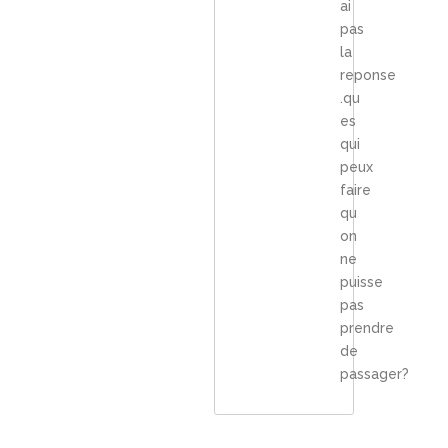
ai
pas
la
reponse
.qu
es
qui
peux
faire
qu
on
ne
puisse
pas
prendre
de
passager?