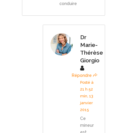
conduire
Dr
Marie-
Thérèse
Giorgio
Répondre
Posté à
21 h 52
min, 13
janvier
2015
Ce
mineur
est