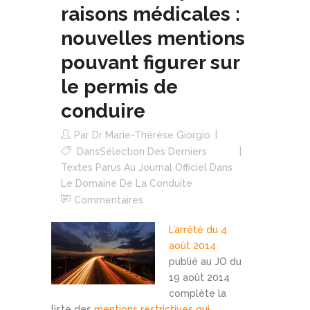
raisons médicales :
nouvelles mentions
pouvant figurer sur
le permis de
conduire
Par
Dr Marie-Thérèse Giorgio
Dans
Sélection Des Derniers
Textes Parus Au Journal Officiel Dans
Le Domaine De La Conduite
Commentaires
L’arrêté du 4
août 2014
publié au JO du
19 août 2014
complète la
liste des
mentions restrictives qui