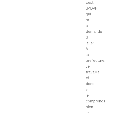
c’est
l’MDPH
qui
m’
a
demandé
d
‘aller
à
la
prefecture.
Je
travaille
et
donc
si
je
comprends
bien
je