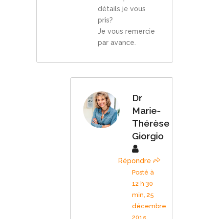
détails je vous
pris?
Je vous remercie
par avance.
Dr
Marie-
Thérèse
Giorgio
Répondre
Posté à
12 h 30
min, 25
décembre
2015