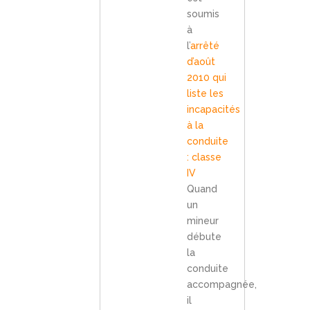
soumis
à
l’
arrêté
d’août
2010 qui
liste les
incapacités
à la
conduite
: classe
IV
Quand
un
mineur
débute
la
conduite
accompagnée,
il