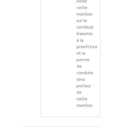
noter
cette
mention
sur le
certificat
transmis
à la
préefcture
et le
permis
de
conduire
sera
porteur
de
cette
mention.