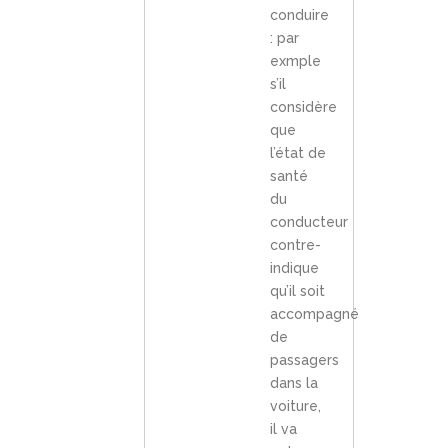
conduire
: par
exmple
s’il
considère
que
l’état de
santé
du
conducteur
contre-
indique
qu’il soit
accompagné
de
passagers
dans la
voiture,
il va