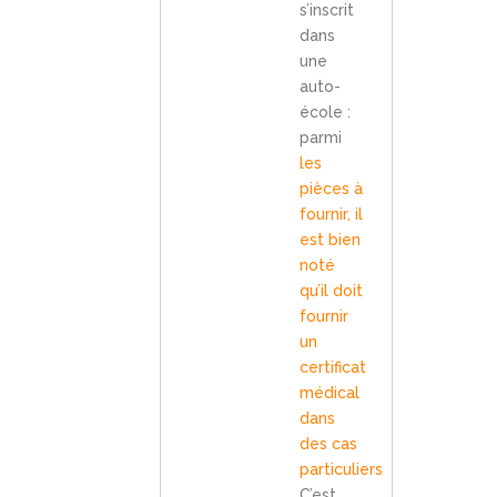
s’inscrit
dans
une
auto-
école :
parmi
les
pièces à
fournir, il
est bien
noté
qu’il doit
fournir
un
certificat
médical
dans
des cas
particuliers
C’est