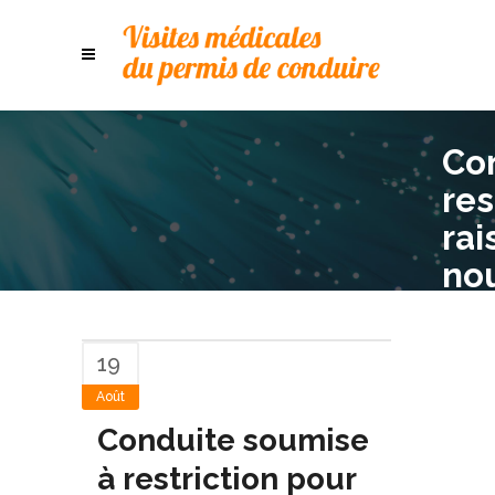
Co
res
rai
no
pou
le 
19
co
Août
Conduite soumise
à restriction pour