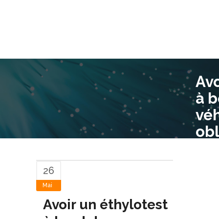
Avo
à b
véh
obl
26
Mai
Avoir un éthylotest